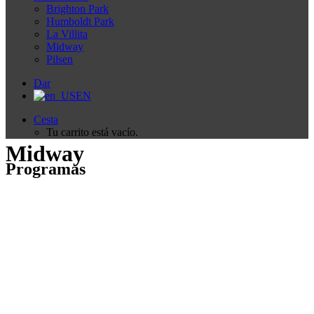
Brighton Park
Humboldt Park
La Villita
Midway
Pilsen
Dar
EN
Cesta
Tu carrito está vacío.
Midway
Programas